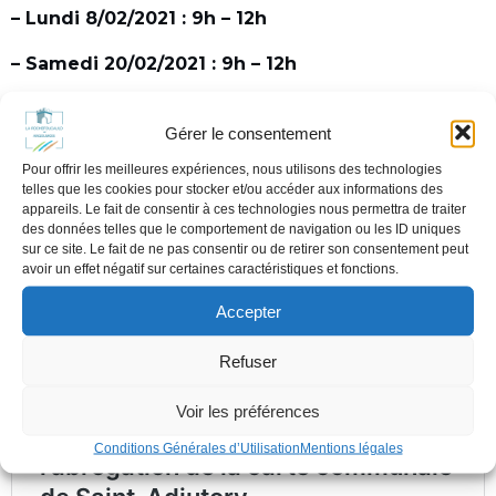
– Lundi 8/02/2021 : 9h – 12h
– Samedi 20/02/2021 : 9h – 12h
– Mercredi 24/02/2021 : 9h – 12h
Gérer le consentement
– Mardi 9/03/2021 : 9h – 12h
Pour offrir les meilleures expériences, nous utilisons des technologies
telles que les cookies pour stocker et/ou accéder aux informations des
– Vendredi 12/03/2021 : 14h – 17h
appareils. Le fait de consentir à ces technologies nous permettra de traiter
des données telles que le comportement de navigation ou les ID uniques
Pour tout renseignement complémentaire,
sur ce site. Le fait de ne pas consentir ou de retirer son consentement peut
avoir un effet négatif sur certaines caractéristiques et fonctions.
contacter la Communauté de Communes La
Rochefoucauld-Porte du Périgord en suivant le
Accepter
lien ci-dessous :
Refuser
Voir les préférences
Conditions Générales d’Utilisation
Mentions légales