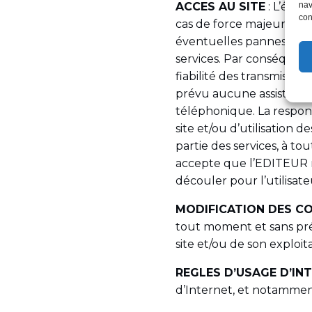
ACCES AU SITE
: L’édit
nav
con
cas de force majeure ou
éventuelles pannes et i
services. Par conséquent
fiabilité des transmissi
prévu aucune assistance 
téléphonique. La responsa
site et/ou d’utilisation 
partie des services, à to
accepte que l’EDITEUR n
découler pour l’utilisate
MODIFICATION DES CO
tout moment et sans préa
site et/ou de son exploita
REGLES D’USAGE D’IN
d’Internet, et notammen