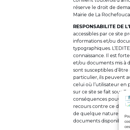
convient toutefois d’aff
réserve le droit de dema
Mairie de La Rochefouc
RESPONSABILITE DE L
accessibles par ce site 
informations et/ou docu
typographiques. L’EDITEU
connaissance. Il est for
et/ou documents mis à di
sont susceptibles d’être 
particulier, ils peuvent
celui où l’utilisateur e
sur ce site se fait sous l
conséquences pouvant en
recours contre ce dern
de quelque nature qu’il s
Pou
documents disponibles su
coo
ces