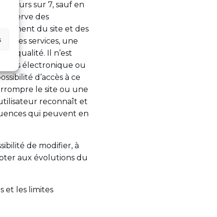
 7 jours sur 7, sauf en
s réserve des
nnement du site et des
s
/ou des services, une
e qualité. Il n’est
 moyens électronique ou
ssibilité d’accès à ce
terrompre le site ou une
utilisateur reconnaît et
quences qui peuvent en
ibilité de modifier, à
dapter aux évolutions du
 et les limites