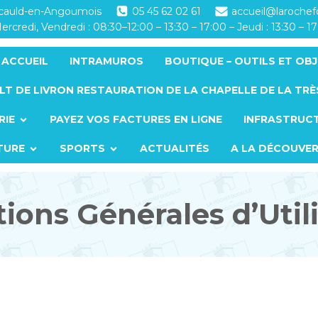
ucauld-en-Angoumois
05 45 62 02 61
accueil@laroche
ercredi, Vendredi : 08:30–12:00 – 13:30 – 17:00 – Jeudi : 13:30 – 1
ACCUEIL
INTRAMUROS
BOUTIQUE – OUTILS ET OBJ
LT DE LIVRON RESTAURATION DE LA CHAPELLE DE LA TRÈ
RIE
PAYEZ VOS FACTURES EN LIGNE
INFRASTRUC
TURE
SPORTS
ACTUALITÉS
A LA DÉCOUVE
ions Générales d’Util