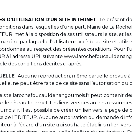
S D’UTILISATION D’UN SITE INTERNET
: Le présent d
 conditions dans lesquelles d’une part, Mairie de La Ro
R, met à la disposition de ses utilisateurs le site, et les
a manière par laquelle l’utilisateur accède au site et utilis
bordonnée au respect des présentes conditions. Pour l’uti
EUR à l’adresse URL suivante www.larochefoucauldenan
le des conditions décrites ci-après.
UELLE
: Aucune reproduction, même partielle prévue à l’
uelle, ne peut être faite de ce site sans l’autorisation du
Le site larochefoucauldenangoumois.fr peut contenir des
ur le réseau Internet. Les liens vers ces autres ressources
is.fr. Il est possible de créer un lien vers la page de p
sse de l’EDITEUR. Aucune autorisation ou demande d’inf
teur à l’égard d’un site qui souhaite établir un lien vers le