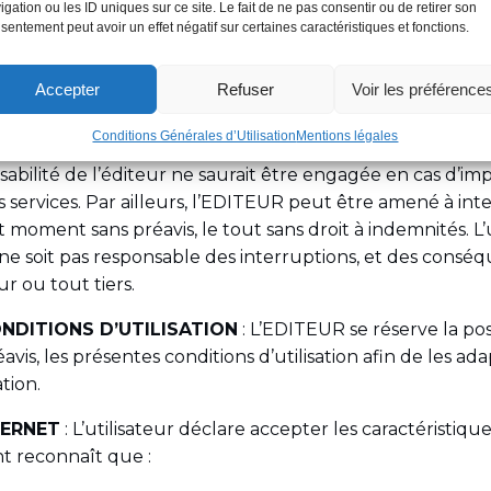
eur s’efforce de permettre l’accès au site 24 heures sur 24,
igation ou les ID uniques sur ce site. Le fait de ne pas consentir ou de retirer son
sentement peut avoir un effet négatif sur certaines caractéristiques et fonctions.
 d’un événement hors du contrôle de l’EDITEUR, et sou
nterventions de maintenance nécessaires au bon fonctio
Accepter
Refuser
Voir les préférence
, l’EDITEUR ne peut garantir une disponibilité du site et
ons et des performances en terme de temps de réponse ou d
Conditions Générales d’Utilisation
Mentions légales
technique vis à vis de l’utilisateur que ce soit par des
bilité de l’éditeur ne saurait être engagée en cas d’impo
des services. Par ailleurs, l’EDITEUR peut être amené à in
ut moment sans préavis, le tout sans droit à indemnités. L’
e soit pas responsable des interruptions, et des consé
ur ou tout tiers.
NDITIONS D’UTILISATION
: L’EDITEUR se réserve la poss
vis, les présentes conditions d’utilisation afin de les a
tion.
TERNET
: L’utilisateur déclare accepter les caractéristiques
t reconnaît que :