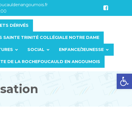
foucauldenangoumois.fr
7:00
ETS DÉRIVÉS
S SAINTE TRINITÉ COLLÉGIALE NOTRE DAME
TURES
SOCIAL
ENFANCE/JEUNESSE
RTE DE LA ROCHEFOUCAULD EN ANGOUMOIS
Ouvrir la barre d’outils
isation