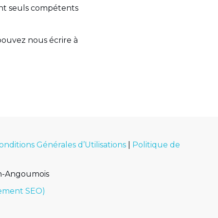
ont seuls compétents
 pouvez nous écrire à
onditions Générales d’Utilisations
|
Politique de
en-Angoumois
cement SEO)