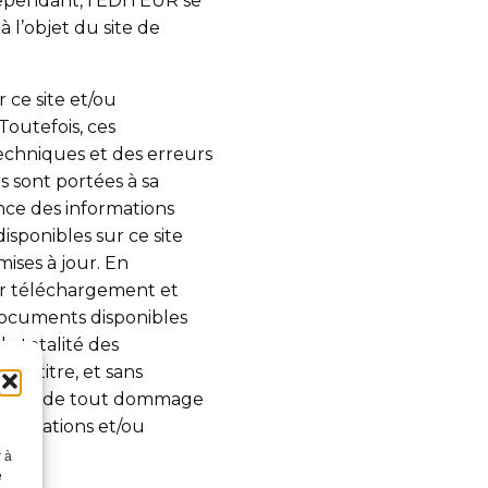
Cependant, l’EDITEUR se
 l’objet du site de
 ce site et/ou
Toutefois, ces
echniques et des erreurs
s sont portées à sa
nce des informations
isponibles sur ce site
mises à jour. En
eur téléchargement et
 documents disponibles
la totalité des
e titre, et sans
nsable de tout dommage
informations et/ou
r à
e