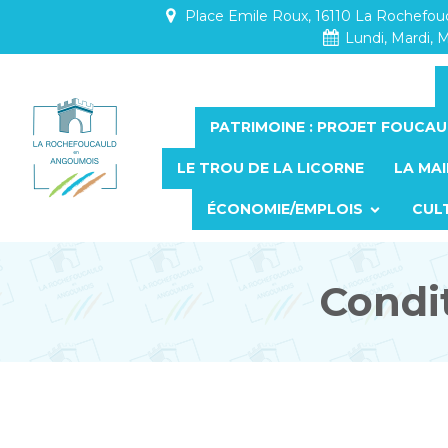
Place Emile Roux, 16110 La Rochefo
Lundi, Mardi, M
PATRIMOINE : PROJET FOUCAU
LE TROU DE LA LICORNE
LA MAI
ÉCONOMIE/EMPLOIS
CUL
Condit