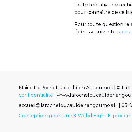
toute tentative de reche
pour connaître de ce liti
Pour toute question rela
l’adresse suivante :
accu
Mairie La Rochefoucauld en Angoumois | © La 
confidentialité
| www.larochefoucauldenangoumois
accueil@larochefoucauldenangoumois.fr | 05 45
Conception graphique & Webdesign : E-procom