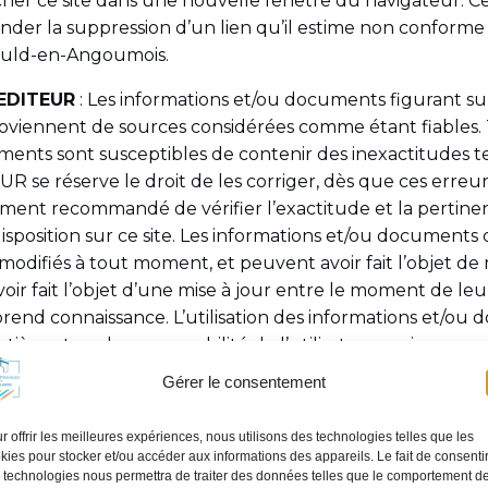
icher ce site dans une nouvelle fenêtre du navigateur. 
nder la suppression d’un lien qu’il estime non conforme à
auld-en-Angoumois.
’EDITEUR
: Les informations et/ou documents figurant sur
proviennent de sources considérées comme étant fiables. 
ments sont susceptibles de contenir des inexactitudes t
R se réserve le droit de les corriger, dès que ces erreur
tement recommandé de vérifier l’exactitude et la pertine
sposition sur ce site. Les informations et/ou documents d
modifiés à tout moment, et peuvent avoir fait l’objet de 
 avoir fait l’objet d’une mise à jour entre le moment de l
n prend connaissance. L’utilisation des informations et/ou
’entière et seule responsabilité de l’utilisateur, qui assume 
 découler, sans que l’EDITEUR puisse être recherché à c
Gérer le consentement
ier. L’EDITEUR ne pourra en aucun cas être tenu respo
oit résultant de l’interprétation ou de l’utilisation des 
r offrir les meilleures expériences, nous utilisons des technologies telles que les
r ce site.
kies pour stocker et/ou accéder aux informations des appareils. Le fait de consenti
 technologies nous permettra de traiter des données telles que le comportement d