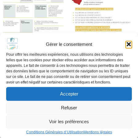
Gérer le consentement
Pour offrir les meilleures expériences, nous utilisons des technologies
telles que les cookies pour stocker et/ou accéder aux informations des
appareils. Le fait de consentir à ces technologies nous permettra de traiter
des données telles que le comportement de navigation ou les ID uniques
sur ce site. Le fait de ne pas consentir ou de retirer son consentement peut
INFORMATION PANNEAUX
avoir un effet négatif sur certaines caractéristiques et fonctions.
PHOTOVOLTAIQUES
Accepter
mars 8, 2024
le « guide de l’insertion architecturale et paysagère
Refuser
des panneaux solaires ».
https://www.culture.gouv.fr/fr/Thematiques/Monum
Voir les préférences
ents-Sites/Monuments-historiques-sites-
Conditions Générales d’Utilisation
Mentions légales
patrimoniaux/Themes-environnementaux/L-