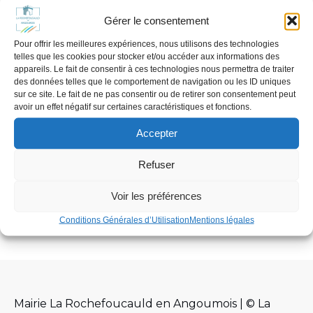
Gérer le consentement
Pour offrir les meilleures expériences, nous utilisons des technologies
telles que les cookies pour stocker et/ou accéder aux informations des
appareils. Le fait de consentir à ces technologies nous permettra de traiter
des données telles que le comportement de navigation ou les ID uniques
sur ce site. Le fait de ne pas consentir ou de retirer son consentement peut
avoir un effet négatif sur certaines caractéristiques et fonctions.
RENTRÉE SCOLAIRE 2026 – 2027
Accepter
avril 28, 2026
Votre enfant va faire sa première rentrée dans une
Refuser
des écoles de la commune,
Vous emménagez
sur[…]
Voir les préférences
En savoir plus
Conditions Générales d’Utilisation
Mentions légales
Mairie La Rochefoucauld en Angoumois | © La