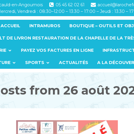
ucauld-en-Angoumois
05 45 62 02 61
accueil@laroche
ercredi, Vendredi : 08:30–12:00 – 13:30 – 17:00 – Jeudi : 13:30 – 1
ACCUEIL
INTRAMUROS
BOUTIQUE – OUTILS ET OBJ
LT DE LIVRON RESTAURATION DE LA CHAPELLE DE LA TRÈ
RIE
PAYEZ VOS FACTURES EN LIGNE
INFRASTRUC
TURE
SPORTS
ACTUALITÉS
A LA DÉCOUVE
osts from 26 août 20