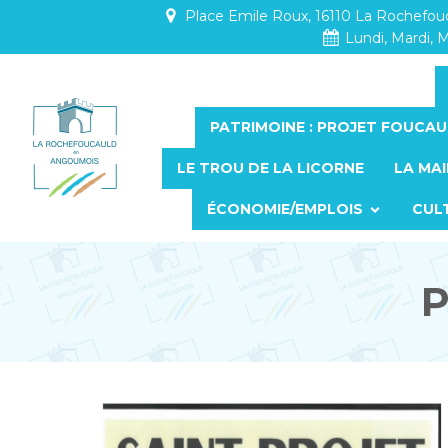
Place Emile Roux, 16110 La Rochefo
Lundi, Mardi, M
PATRIMOINE : PROJET FOUCAU
LE TROU DE LA LICORNE
LA MAI
ÉCONOMIE/EMPLOIS
CUL
P