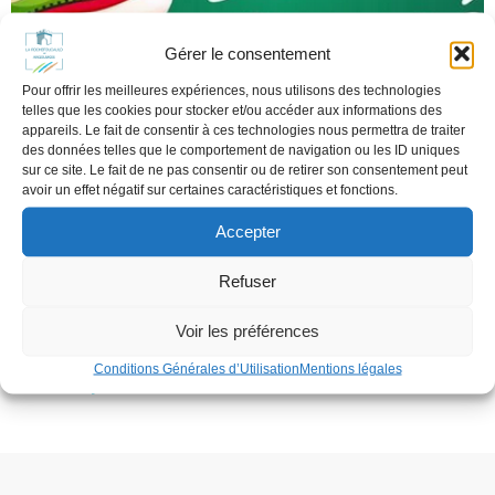
Gérer le consentement
Pour offrir les meilleures expériences, nous utilisons des technologies
telles que les cookies pour stocker et/ou accéder aux informations des
appareils. Le fait de consentir à ces technologies nous permettra de traiter
des données telles que le comportement de navigation ou les ID uniques
sur ce site. Le fait de ne pas consentir ou de retirer son consentement peut
MOUVEMENT DE GREVE DANS
avoir un effet négatif sur certaines caractéristiques et fonctions.
LES ECOLES
Accepter
janvier 16, 2023
Refuser
MOUVEMENT DE GRÈVE DU JEUDI 19 JANVIER.
L’ÉCOLE MAT. LES PETITS PICHOTIERS SERA
Voir les préférences
FERMÉE. L’ECOLE DE SAINT-PROJET[…]
Conditions Générales d’Utilisation
Mentions légales
En savoir plus