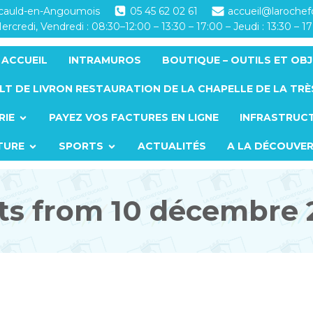
ucauld-en-Angoumois
05 45 62 02 61
accueil@laroche
ercredi, Vendredi : 08:30–12:00 – 13:30 – 17:00 – Jeudi : 13:30 – 1
ACCUEIL
INTRAMUROS
BOUTIQUE – OUTILS ET OBJ
LT DE LIVRON RESTAURATION DE LA CHAPELLE DE LA TRÈ
RIE
PAYEZ VOS FACTURES EN LIGNE
INFRASTRUC
TURE
SPORTS
ACTUALITÉS
A LA DÉCOUVE
ts from 10 décembre 