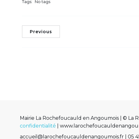
Tags:
No tags
Previous
Mairie La Rochefoucauld en Angoumois | © La 
confidentialité
| www.larochefoucauldenangoumois
accueil@larochefoucauldenangoumois.fr | 05 45