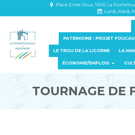
Place Emile Roux, 16110 La Rochefo
Lundi, Mardi, M
PATRIMOINE : PROJET FOUCAU
LE TROU DE LA LICORNE
LA MAI
ÉCONOMIE/EMPLOIS
CUL
TOURNAGE DE F