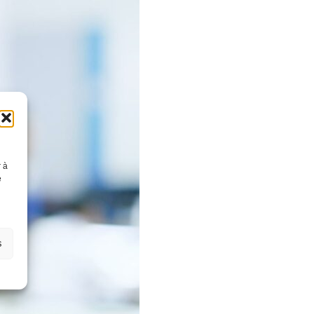
r à
e
s