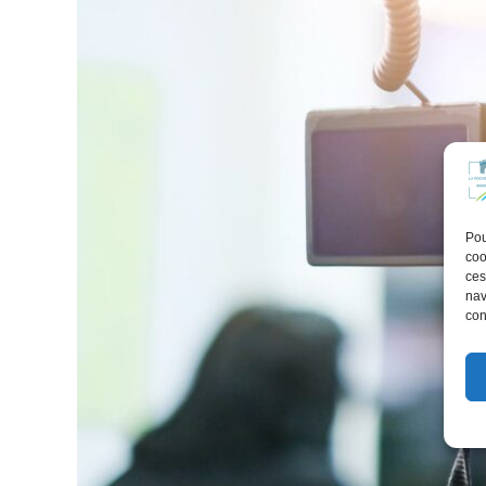
Pou
coo
ces
nav
con