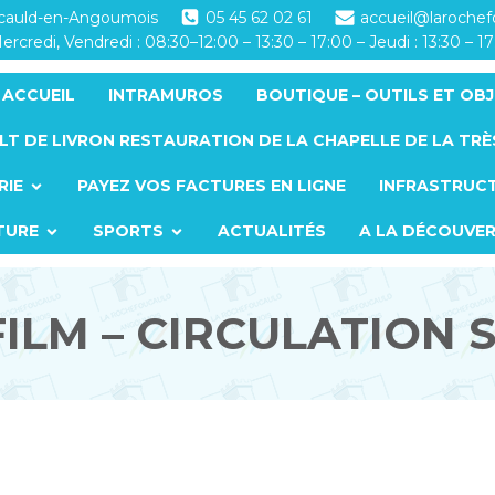
ucauld-en-Angoumois
05 45 62 02 61
accueil@laroche
ercredi, Vendredi : 08:30–12:00 – 13:30 – 17:00 – Jeudi : 13:30 – 1
ACCUEIL
INTRAMUROS
BOUTIQUE – OUTILS ET OBJ
LT DE LIVRON RESTAURATION DE LA CHAPELLE DE LA TRÈ
RIE
PAYEZ VOS FACTURES EN LIGNE
INFRASTRUC
TURE
SPORTS
ACTUALITÉS
A LA DÉCOUVE
ILM – CIRCULATION