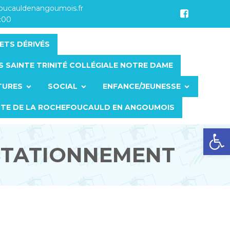
foucauldenangoumois.fr
7:00
ETS DÉRIVÉS
S SAINTE TRINITÉ COLLÉGIALE NOTRE DAME
TURES
SOCIAL
ENFANCE/JEUNESSE
RTE DE LA ROCHEFOUCAULD EN ANGOUMOIS
Ouvrir la barre d’outils
 STATIONNEMENT