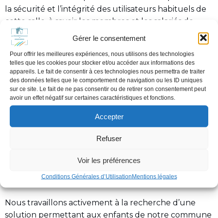
la sécurité et l’intégrité des utilisateurs habituels de
cette salle, à savoir les membres et les salariés de
l’Étoile Sportive de Gymnastique, ainsi que les
Gérer le consentement
scolaires qui l’utilisent depuis de nombreuses années,
Pour offrir les meilleures expériences, nous utilisons des technologies
alors même que son utilisation se poursuivait en
telles que les cookies pour stocker et/ou accéder aux informations des
dehors d’un cadre réglementaire et qu’aucuns
appareils. Le fait de consentir à ces technologies nous permettra de traiter
des données telles que le comportement de navigation ou les ID uniques
travaux de consolidation des poteaux n’avaient été
sur ce site. Le fait de ne pas consentir ou de retirer son consentement peut
réalisés.
avoir un effet négatif sur certaines caractéristiques et fonctions.
À ce jour, nous mettons tout en œuvre afin que
Accepter
cette salle puisse être de nouveau accessible à
compter de septembre 2026.
Refuser
Toutefois, cette réouverture dépendra des analyses
Voir les préférences
techniques que nous avons engagées et des
Conditions Générales d’Utilisation
Mentions légales
préconisations de remise en état qui en découleront.
Nous travaillons activement à la recherche d’une
solution permettant aux enfants de notre commune