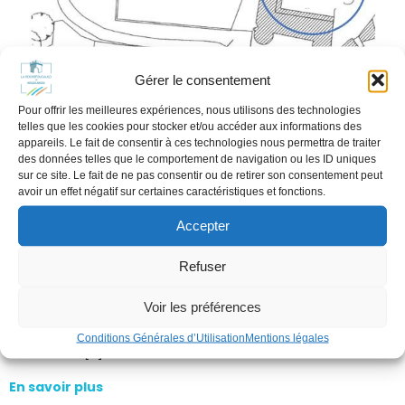
Gérer le consentement
Pour offrir les meilleures expériences, nous utilisons des technologies
telles que les cookies pour stocker et/ou accéder aux informations des
appareils. Le fait de consentir à ces technologies nous permettra de traiter
des données telles que le comportement de navigation ou les ID uniques
sur ce site. Le fait de ne pas consentir ou de retirer son consentement peut
avoir un effet négatif sur certaines caractéristiques et fonctions.
Accepter
VILLAGE D’ETE DES ARTISANS
CREATEURS
Refuser
avril 5, 2024
Voir les préférences
VILLAGE D’ETE ARTISANS CREATEURS ET ARTISTES
nous avons créé ce village pour vous ! Venez tenter
Conditions Générales d’Utilisation
Mentions légales
l’aventure[…]
En savoir plus