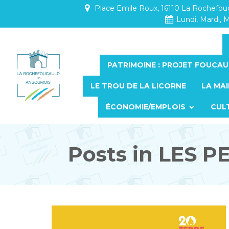
Place Emile Roux, 16110 La Rochefo
Lundi, Mardi, M
PATRIMOINE : PROJET FOUCAU
LE TROU DE LA LICORNE
LA MAI
ÉCONOMIE/EMPLOIS
CUL
Posts in LES P