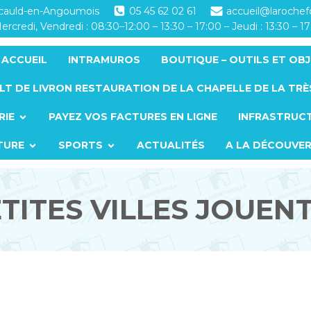
ucauld-en-Angoumois
05 45 62 02 61
accueil@laroche
ercredi, Vendredi : 08:30–12:00 – 13:30 – 17:00 – Jeudi : 13:30 – 1
ACCUEIL
INTRAMUROS
BOUTIQUE – OUTILS ET OBJ
LT DE LIVRON RESTAURATION DE LA CHAPELLE DE LA TRÈ
RIE
PAYEZ VOS FACTURES EN LIGNE
INFRASTRUC
TURE
SPORTS
ACTUALITÉS
A LA DÉCOUVE
ETITES VILLES JOUEN