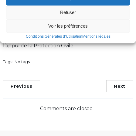
Refuser
Voir les préférences
Conditions Générales d’Utilisation
Mentions légales
Notre commune se mobilise pour l’Ukraine avec
l’appui de la Protection Civile.
Tags:
No tags
Previous
Next
Comments are closed