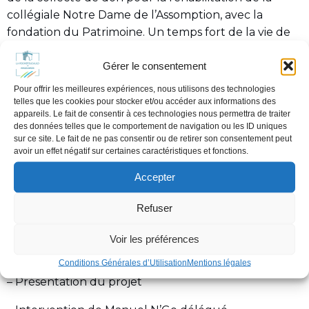
collégiale Notre Dame de l’Assomption, avec la
fondation du Patrimoine. Un temps fort de la vie de
notre cité ouvert à tous !
Gérer le consentement
Lieu : Parvis de la collégiale
Pour offrir les meilleures expériences, nous utilisons des technologies
telles que les cookies pour stocker et/ou accéder aux informations des
Programme :
appareils. Le fait de consentir à ces technologies nous permettra de traiter
des données telles que le comportement de navigation ou les ID uniques
– Début de l’évènement à 10h
sur ce site. Le fait de ne pas consentir ou de retirer son consentement peut
avoir un effet négatif sur certaines caractéristiques et fonctions.
– Introduction musicale, Concert Duo Olivier Rivière
Accepter
Clavier/Trompette
– Discours d’accueil
Refuser
– Présentation de la collégiale (texte de Florant
Voir les préférences
Gaillard historien conférencier)
Conditions Générales d’Utilisation
Mentions légales
– Présentation du projet