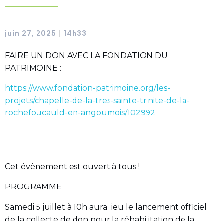
juin 27, 2025
14h33
|
FAIRE UN DON AVEC LA FONDATION DU
PATRIMOINE :
https://www.fondation-patrimoine.org/les-
projets/chapelle-de-la-tres-sainte-trinite-de-la-
rochefoucauld-en-angoumois/102992
Cet évènement est ouvert à tous !
PROGRAMME
Samedi 5 juillet à 10h aura lieu le lancement officiel
de la collecte de don pour la réhabilitation de la