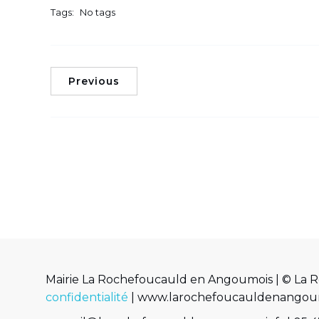
Tags:
No tags
Previous
Mairie La Rochefoucauld en Angoumois | © La 
confidentialité
| www.larochefoucauldenangoumois