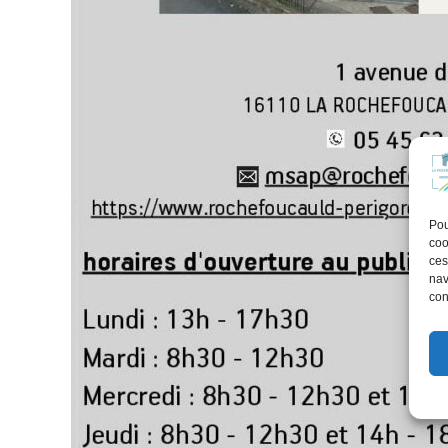
Pou
coo
ces
nav
con