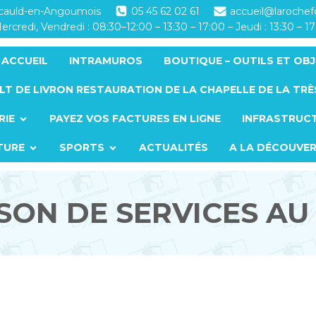
ucauld-en-Angoumois
05 45 62 02 61
accueil@laroche
ercredi, Vendredi : 08:30–12:00 – 13:30 – 17:00 – Jeudi : 13:30 – 1
ACCUEIL
INTRAMUROS
BOUTIQUE – OUTILS ET OBJ
LT DE LIVRON RESTAURATION DE LA CHAPELLE DE LA TRÈ
RIE
PAYEZ VOS FACTURES EN LIGNE
INFRASTRUC
TURE
SPORTS
ACTUALITÉS
A LA DÉCOUVE
SON DE SERVICES AU