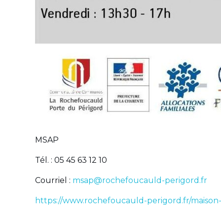
MSAP
Tél. : 05 45 63 12 10
Courriel :
msap@rochefoucauld-perigord.fr
https://www.rochefoucauld-perigord.fr/maison