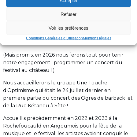
Accepter
d’agendas pour le groupe et son label, nous ne
Refuser
pouvons plus reporter la date comme prévu.
Le concert aura donc lieu aux carmes. Pour
Voir les préférences
l’occasion la salle de spectacle sera configurée en
Conditions Générales d’Utilisation
Mentions légales
mode concert debout.
(Mais promis, en 2026 nous ferons tout pour tenir
notre engagement : programmer un concert du
festival au château ! )
Nous accueillerons le groupe Une Touche
d’Optimisme qui était le 24 juillet dernier en
première partie du concert des Ogres de barback et
de la Rue Kétanou à Sète !
Accueillis précédemment en 2022 et 2023 à la
Rochefoucauld en Angoumois pour la fête de la
musique et le festival, les artistes avaient conquis le