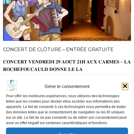
CONCERT DE CLÔTURE – ENTRÉE GRATUITE
𝐂𝐎𝐍𝐂𝐄𝐑𝐓 𝐕𝐄𝐍𝐃𝐑𝐄𝐃𝐈 𝟐𝟗 𝐀𝐎𝐔̂𝐓 𝟐𝟏𝐇 𝐀𝐔𝐗 𝐂𝐀𝐑𝐌𝐄𝐒 – 𝐋𝐀
𝐑𝐎𝐂𝐇𝐄𝐅𝐎𝐔𝐂𝐀𝐔𝐋𝐃 𝐃𝐎𝐍𝐍𝐄 𝐋𝐄 𝐋𝐀
𝐋𝐞 𝐜𝐨𝐧𝐜𝐞𝐫𝐭 𝐚𝐮𝐫𝐚 𝐛𝐢𝐞𝐧 𝐥𝐢𝐞𝐮 𝐜𝐞
𝐯𝐞𝐧𝐝𝐫𝐞𝐝𝐢 𝟐𝟗 𝐚𝐨𝐮̂𝐭 𝐚̀ 𝟐𝟏𝐡 !
Gérer le consentement
𝐒𝐞𝐮𝐥 𝐥𝐞 𝐥𝐢𝐞𝐮 𝐜𝐡𝐚𝐧𝐠𝐞 : 𝐥𝐞 𝐜𝐨𝐧𝐜𝐞𝐫𝐭 𝐚𝐮𝐫𝐚 𝐥𝐢𝐞𝐮 𝐝𝐚𝐧𝐬 𝐥𝐚 𝐦𝐚𝐠𝐧𝐢𝐟𝐢𝐪𝐮𝐞
Pour offrir les meilleures expériences, nous utilisons des technologies
𝐬𝐚𝐥𝐥𝐞 𝐝𝐞 𝐬𝐩𝐞𝐜𝐭𝐚𝐜𝐥𝐞 𝐝𝐞𝐬 𝐂𝐚𝐫𝐦𝐞𝐬 !
telles que les cookies pour stocker et/ou accéder aux informations des
appareils. Le fait de consentir à ces technologies nous permettra de traiter
des données telles que le comportement de navigation ou les ID uniques
ENTRÉE GRATUITE
sur ce site. Le fait de ne pas consentir ou de retirer son consentement peut
avoir un effet négatif sur certaines caractéristiques et fonctions.
Pour des raisons indépendantes de notre volonté,
que sont la météo défavorable, des contraintes