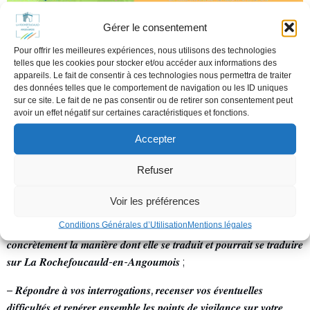
Gérer le consentement
Pour offrir les meilleures expériences, nous utilisons des technologies
telles que les cookies pour stocker et/ou accéder aux informations des
appareils. Le fait de consentir à ces technologies nous permettra de traiter
des données telles que le comportement de navigation ou les ID uniques
sur ce site. Le fait de ne pas consentir ou de retirer son consentement peut
avoir un effet négatif sur certaines caractéristiques et fonctions.
Accepter
𝑼𝒏𝒆 𝒅𝒆́𝒂𝒎𝒃𝒖𝒍𝒂𝒕𝒊𝒐𝒏 𝒑𝒐𝒖𝒓 :
Refuser
– 𝒄𝒐𝒎𝒑𝒓𝒆𝒏𝒅𝒓𝒆 𝒍𝒆 𝒇𝒐𝒏𝒄𝒕𝒊𝒐𝒏𝒏𝒆𝒎𝒆𝒏𝒕 𝒅’𝒖𝒏𝒆 𝒛𝒐𝒏𝒆 𝒅𝒆 𝒓𝒆𝒏𝒄𝒐𝒏𝒕𝒓𝒆,
𝒐𝒃𝒔𝒆𝒓𝒗𝒆𝒓 𝒆𝒕 𝒅𝒊𝒔𝒄𝒖𝒕𝒆𝒓 𝒅𝒆 𝒍𝒆𝒖𝒓 𝒎𝒂𝒕𝒆́𝒓𝒊𝒂𝒍𝒊𝒔𝒂𝒕𝒊𝒐𝒏 (𝒐𝒖 𝒄𝒐𝒏𝒄𝒓𝒆́𝒕𝒊𝒔𝒂𝒕𝒊𝒐𝒏) 𝒔𝒖𝒓
Voir les préférences
𝒍𝒆 𝒕𝒆𝒓𝒓𝒂𝒊𝒏 / 𝒆𝒙𝒑𝒍𝒊𝒒𝒖𝒆𝒓 𝒄𝒐𝒎𝒎𝒆𝒏𝒕 𝒇𝒐𝒏𝒄𝒕𝒊𝒐𝒏𝒏𝒆 𝒖𝒏𝒆 𝒛𝒐𝒏𝒆 𝒅𝒆 𝒓𝒆𝒏𝒄𝒐𝒏𝒕𝒓𝒆
Conditions Générales d’Utilisation
Mentions légales
𝒆𝒕 𝒅𝒆 𝒔𝒆𝒏𝒔𝒊𝒃𝒊𝒍𝒊𝒔𝒆𝒓 𝒍𝒆𝒔 𝒉𝒂𝒃𝒊𝒕𝒂𝒏𝒕𝒔 𝒂̀ 𝒔𝒐𝒏 𝒇𝒐𝒏𝒄𝒕𝒊𝒐𝒏𝒏𝒆𝒎𝒆𝒏𝒕 ; – 𝒎𝒐𝒏𝒕𝒓𝒆𝒓
𝒄𝒐𝒏𝒄𝒓𝒆̀𝒕𝒆𝒎𝒆𝒏𝒕 𝒍𝒂 𝒎𝒂𝒏𝒊𝒆̀𝒓𝒆 𝒅𝒐𝒏𝒕 𝒆𝒍𝒍𝒆 𝒔𝒆 𝒕𝒓𝒂𝒅𝒖𝒊𝒕 𝒆𝒕 𝒑𝒐𝒖𝒓𝒓𝒂𝒊𝒕 𝒔𝒆 𝒕𝒓𝒂𝒅𝒖𝒊𝒓𝒆
𝒔𝒖𝒓 𝑳𝒂 𝑹𝒐𝒄𝒉𝒆𝒇𝒐𝒖𝒄𝒂𝒖𝒍𝒅-𝒆𝒏-𝑨𝒏𝒈𝒐𝒖𝒎𝒐𝒊𝒔 ;
– 𝑹𝒆́𝒑𝒐𝒏𝒅𝒓𝒆 𝒂̀ 𝒗𝒐𝒔 𝒊𝒏𝒕𝒆𝒓𝒓𝒐𝒈𝒂𝒕𝒊𝒐𝒏𝒔, 𝒓𝒆𝒄𝒆𝒏𝒔𝒆𝒓 𝒗𝒐𝒔 𝒆́𝒗𝒆𝒏𝒕𝒖𝒆𝒍𝒍𝒆𝒔
𝒅𝒊𝒇𝒇𝒊𝒄𝒖𝒍𝒕𝒆́𝒔 𝒆𝒕 𝒓𝒆𝒑𝒆́𝒓𝒆𝒓 𝒆𝒏𝒔𝒆𝒎𝒃𝒍𝒆 𝒍𝒆𝒔 𝒑𝒐𝒊𝒏𝒕𝒔 𝒅𝒆 𝒗𝒊𝒈𝒊𝒍𝒂𝒏𝒄𝒆 𝒔𝒖𝒓 𝒗𝒐𝒕𝒓𝒆