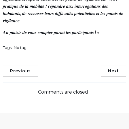
𝒑𝒓𝒂𝒕𝒊𝒒𝒖𝒆 𝒅𝒆 𝒍𝒂 𝒎𝒐𝒃𝒊𝒍𝒊𝒕𝒆́ / 𝒓𝒆́𝒑𝒐𝒏𝒅𝒓𝒆 𝒂𝒖𝒙 𝒊𝒏𝒕𝒆𝒓𝒓𝒐𝒈𝒂𝒕𝒊𝒐𝒏𝒔 𝒅𝒆𝒔
𝒉𝒂𝒃𝒊𝒕𝒂𝒏𝒕𝒔, 𝒅𝒆 𝒓𝒆𝒄𝒆𝒏𝒔𝒆𝒓 𝒍𝒆𝒖𝒓𝒔 𝒅𝒊𝒇𝒇𝒊𝒄𝒖𝒍𝒕𝒆́𝒔 𝒑𝒐𝒕𝒆𝒏𝒕𝒊𝒆𝒍𝒍𝒆𝒔 𝒆𝒕 𝒍𝒆𝒔 𝒑𝒐𝒊𝒏𝒕𝒔 𝒅𝒆
𝒗𝒊𝒈𝒊𝒍𝒂𝒏𝒄𝒆 ;
𝑨𝒖 𝒑𝒍𝒂𝒊𝒔𝒊𝒓 𝒅𝒆 𝒗𝒐𝒖𝒔 𝒄𝒐𝒎𝒑𝒕𝒆𝒓 𝒑𝒂𝒓𝒎𝒊 𝒍𝒆𝒔 𝒑𝒂𝒓𝒕𝒊𝒄𝒊𝒑𝒂𝒏𝒕𝒔 ! «
Tags:
No tags
Previous
Next
Comments are closed