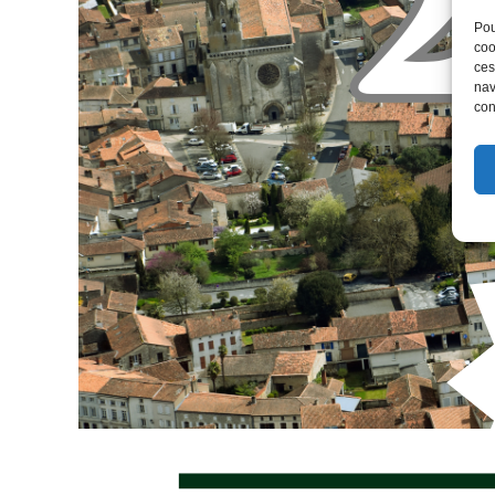
Pou
coo
ces
nav
con