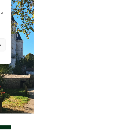
r à
e
s