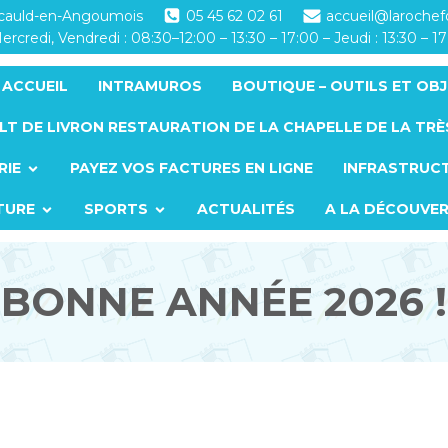
ucauld-en-Angoumois
05 45 62 02 61
accueil@laroche
ercredi, Vendredi : 08:30–12:00 – 13:30 – 17:00 – Jeudi : 13:30 – 1
ACCUEIL
INTRAMUROS
BOUTIQUE – OUTILS ET OBJ
LT DE LIVRON RESTAURATION DE LA CHAPELLE DE LA TRÈ
RIE
PAYEZ VOS FACTURES EN LIGNE
INFRASTRUC
TURE
SPORTS
ACTUALITÉS
A LA DÉCOUVE
BONNE ANNÉE 2026 !