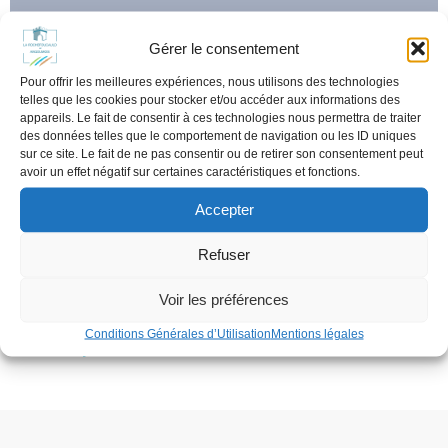
Gérer le consentement
Pour offrir les meilleures expériences, nous utilisons des technologies
telles que les cookies pour stocker et/ou accéder aux informations des
appareils. Le fait de consentir à ces technologies nous permettra de traiter
des données telles que le comportement de navigation ou les ID uniques
sur ce site. Le fait de ne pas consentir ou de retirer son consentement peut
LA TRANSITION ENERGETIQUE
avoir un effet négatif sur certaines caractéristiques et fonctions.
SUR LE TERRITOIRE
Accepter
juin 30, 2021
Refuser
Morgane Lafon, étudiante en Master 2 Droit de
l’Environnement et de l’Urbanisme et apprentie
Voir les préférences
Chargée de mission[…]
Conditions Générales d’Utilisation
Mentions légales
En savoir plus