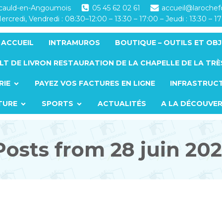
ucauld-en-Angoumois
05 45 62 02 61
accueil@laroche
ercredi, Vendredi : 08:30–12:00 – 13:30 – 17:00 – Jeudi : 13:30 – 1
ACCUEIL
INTRAMUROS
BOUTIQUE – OUTILS ET OBJ
LT DE LIVRON RESTAURATION DE LA CHAPELLE DE LA TRÈ
RIE
PAYEZ VOS FACTURES EN LIGNE
INFRASTRUC
TURE
SPORTS
ACTUALITÉS
A LA DÉCOUVE
Posts from 28 juin 202