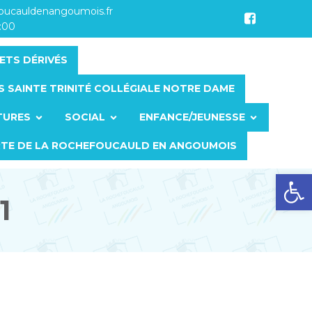
foucauldenangoumois.fr
7:00
ETS DÉRIVÉS
S SAINTE TRINITÉ COLLÉGIALE NOTRE DAME
TURES
SOCIAL
ENFANCE/JEUNESSE
RTE DE LA ROCHEFOUCAULD EN ANGOUMOIS
Ouvrir la barre d’outils
1