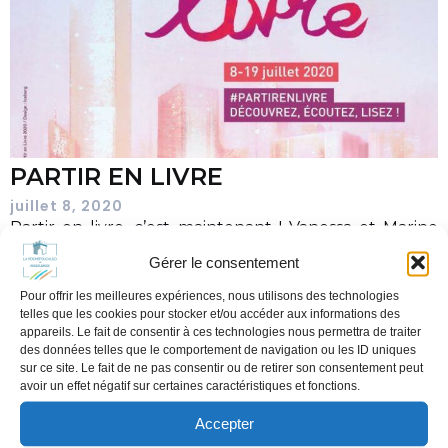
PARTIR EN LIVRE
juillet 8, 2020
Partir en livre, c’est maintenant ! Vanessa et Marine
vous accueillent dans la bibliothèque éphémère au
Gérer le consentement
jardin[…]
Pour offrir les meilleures expériences, nous utilisons des technologies
En savoir plus
telles que les cookies pour stocker et/ou accéder aux informations des
appareils. Le fait de consentir à ces technologies nous permettra de traiter
des données telles que le comportement de navigation ou les ID uniques
sur ce site. Le fait de ne pas consentir ou de retirer son consentement peut
avoir un effet négatif sur certaines caractéristiques et fonctions.
Accepter